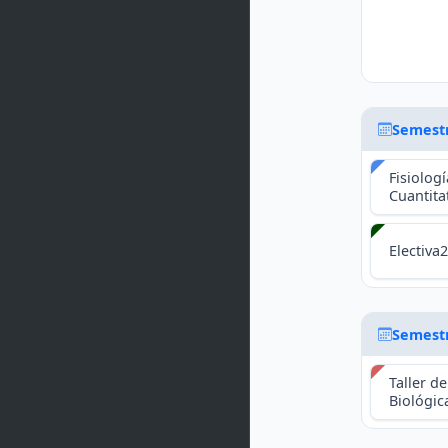
Semest
Fisiologí
Cuantita
Electiva2
Semest
Taller de
Biológic