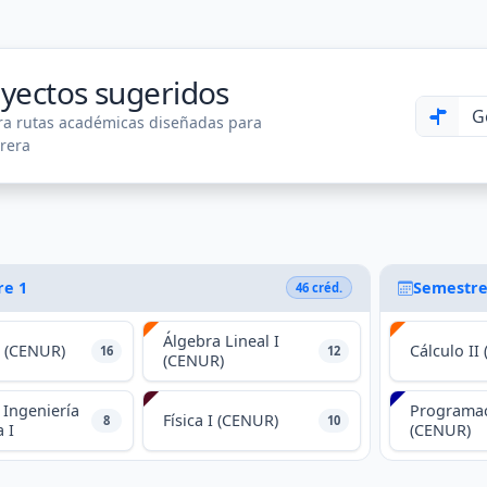
ayectos sugeridos
ra rutas académicas diseñadas para
rrera
re 1
Semestre
46 créd.
Álgebra Lineal I
I (CENUR)
Cálculo II
16
12
(CENUR)
 Ingeniería
Programac
Física I (CENUR)
8
10
 I
(CENUR)