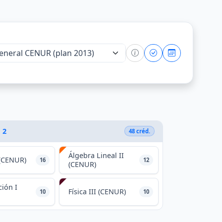
 2
48 créd.
Álgebra Lineal II
 (CENUR)
16
12
(CENUR)
ión I
Física III (CENUR)
10
10