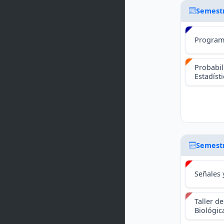
Semest
Program
Probabil
Estadíst
Semest
Señales 
Taller de
Biológica