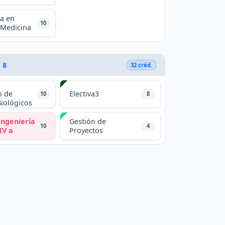
ca en
10
 Medicina
 8
32 créd.
n de
Electiva3
10
8
Biológicos
Ingeniería
Gestión de
10
4
IV a
Proyectos