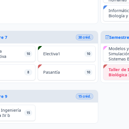
Informáti
Biología y
re 7
Semestre
38 créd.
Modelos y
a
Electiva1
Simulació
10
10
tiva
Sistemas 
Taller de 
Pasantía
8
10
Biológica 
re 9
15 créd.
 Ingeniería
15
a IV b