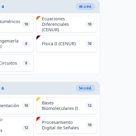
 4
46 créd.
Ecuaciones
Numéricos
Diferenciales
10
10
(CENUR)
Ingeniería
Física II (CENUR)
8
10
I
Circuitos
8
 6
54 créd.
Bases
mentación
10
12
Biomoleculares II
o-
Procesamiento
10
Digital de Señales
12
es