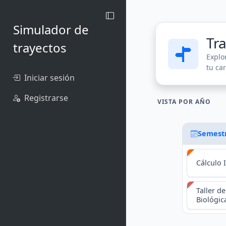
Simulador de
Tr
trayectos
Explo
tu ca
Iniciar sesión
Registrarse
VISTA POR AÑO
Semest
Cálculo 
Taller de
Biológica