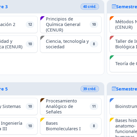
re 3
Semestre
40 créd.
Principios de
Métodos 
ación 2
Química General
12
10
(CENUR)
(CENUR)
idad y
Ciencia, tecnología y
Taller de 
10
8
ica (CENUR)
sociedad
Biológica I
Teoría de 
re 5
Semestre
39 créd.
Procesamiento
y Sistemas
Analógico de
Bioinstru
10
11
Señales
Bases hist
 Ingeniería
Bases
anatomo-
10
8
 III
Biomoleculares I
funcional
humanas